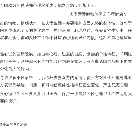
不顾双方的感受和心理承受力，操之过急，强加于人。
夫妻爱爱时如何保证
心理健康
？
好的情绪、情感状态，在夫妻生活中亦要维护自己人格的整体性。这对于
内容也体现了人的文化教养、思想素质、心理品质。在夫妻性生活中，任
者和社会，但却反映了主体不健康的心理要求和习惯。这种不良心理应当
性心理的健康发展。如自插心理、过度的自恋、暴躁的个性特征、长期压
影响等等，这些因素有的可能会作为潜在意识，在不良诱因的影响下而发
外化为人的行为。
导致许多不良后果：可以破坏夫妻双方的感情，使一方对性生活抱有逃避
方表现为
早泄
、阳瘘；有可能使整体性格特征发生变化，产生变态心理，
性心理卫生的重要性并加以重视，保持一个良好的性心理卫生不仅是对夫
要的保证。
谐美满的两性心理